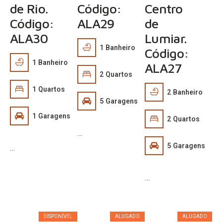
de Rio.
Código:
Centro
Código:
ALA29
de
ALA30
Lumiar.
1
Banheiro
Código:
1
Banheiro
ALA27
2
Quartos
1
Quartos
2
Banheiro
5
Garagens
1
Garagens
2
Quartos
…
5
Garagens
…
…
Sob
R$
R$
Consulta
3.500,00
1.700,00
DISPONÍVEL
ALUGADO
ALUGADO