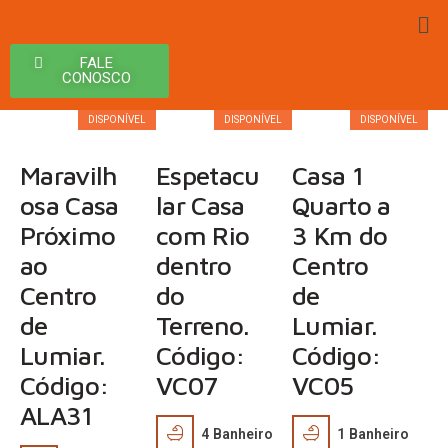
R$
R$
R$
FALE
CONOSCO
3.000,00
725.000,00
450.000,0
DISPONÍVEL
DISPONÍVEL
DISPONÍVEL
Maravilh
Espetacu
Casa 1
osa Casa
lar Casa
Quarto a
Próximo
com Rio
3 Km do
ao
dentro
Centro
Centro
do
de
de
Terreno.
Lumiar.
Lumiar.
Código:
Código:
Código:
VC07
VC05
ALA31
4
Banheiro
1
Banheiro