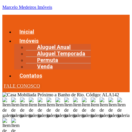
Marcelo Medeiros Imóveis
Inicial
Imóveis
Aluguel Anual
Aluguel Temporada
Permuta
Venda
Contatos
FALE CONOSCO