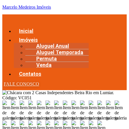
Marcelo Medeiros Imóveis
Inicial
Imóveis
Aluguel Anual
Aluguel Temporada
Permuta
Venda
Contatos
FALE CONOSCO