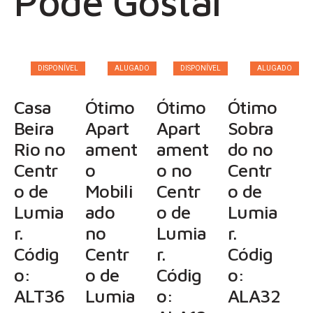
Pode Gostar
DISPONÍVEL
ALUGADO
DISPONÍVEL
ALUGADO
Casa
Ótimo
Ótimo
Ótimo
Beira
Apart
Apart
Sobra
Rio no
ament
ament
do no
Centr
o
o no
Centr
o de
Mobili
Centr
o de
Lumia
ado
o de
Lumia
r.
no
Lumia
r.
Códig
Centr
r.
Códig
o:
o de
Códig
o:
ALT36
Lumia
o:
ALA32