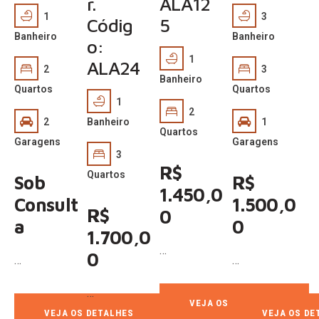
r.
ALA12
1
3
Códig
5
Banheiro
Banheiro
o:
1
ALA24
2
3
Banheiro
Quartos
Quartos
1
2
2
Banheiro
1
Quartos
Garagens
Garagens
3
R$
Quartos
Sob
R$
1.450,0
Consult
1.500,0
R$
0
a
0
1.700,0
…
0
…
…
…
VEJA OS DETALHES
VEJA OS DETALHES
VEJA OS DE