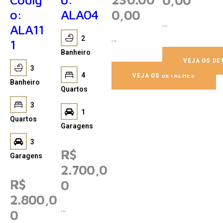
o:
ALA04
0,00
…
ALA11
…
2
1
Banheiro
VEJA OS DE
3
4
VEJA OS DETALHES
Banheiro
Quartos
3
1
Quartos
Garagens
3
R$
Garagens
2.700,0
R$
0
2.800,0
…
0