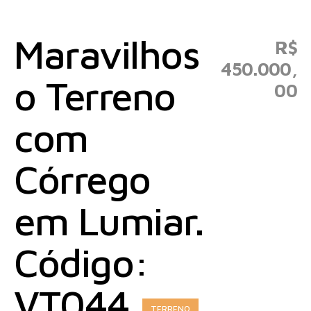
Maravilhos
R$
450.000,
o Terreno
00
com
Córrego
em Lumiar.
Código:
VT044
TERRENO