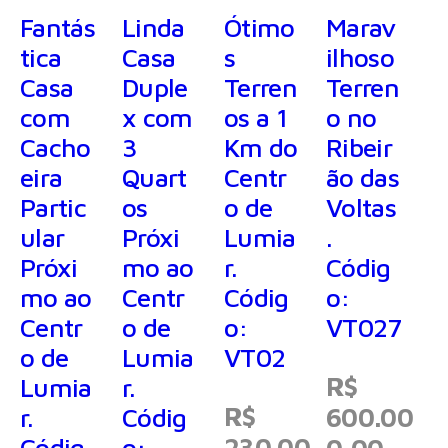
DISPONÍVEL
Fantás
Linda
Ótimo
Marav
tica
Casa
s
ilhoso
Casa
Duple
Terren
Terren
com
x com
os a 1
o no
Cacho
3
Km do
Ribeir
eira
Quart
Centr
ão das
Partic
os
o de
Voltas
ular
Próxi
Lumia
.
Próxi
mo ao
r.
Códig
mo ao
Centr
Códig
o:
Centr
o de
o:
VT027
o de
Lumia
VT02
R$
Lumia
r.
R$
r.
Códig
600.00
Códig
o:
230.00
0,00