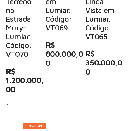
Terreno
em
Linda
na
Lumiar.
Vista em
Estrada
Código:
Lumiar.
Mury-
VT069
Código
Lumiar.
VT065
R$
Código:
R$
VT070
800.000,0
350.000,0
0
R$
0
…
1.200.000,
…
00
…
DISPONÍVEL