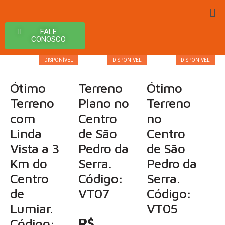
FALE
CONOSCO
DISPONÍVEL
DISPONÍVEL
DISPONÍVEL
Ótimo
Terreno
Ótimo
Terreno
Plano no
Terreno
com
Centro
no
Linda
de São
Centro
Vista a 3
Pedro da
de São
Km do
Serra.
Pedro da
Centro
Código:
Serra.
de
VT07
Código:
Lumiar.
VT05
R$
Código: