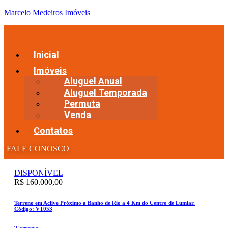
Marcelo Medeiros Imóveis
Inicial
Imóveis
Aluguel Anual
Aluguel Temporada
Permuta
Venda
Contatos
FALE CONOSCO
DISPONÍVEL
R$ 160.000,00
Terreno em Aclive Próximo a Banho de Rio a 4 Km do Centro de Lumiar.
Código: VT053