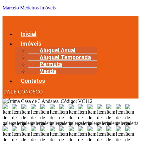
Marcelo Medeiros Imóveis
Inicial
Imóveis
Aluguel Anual
Aluguel Temporada
Permuta
Venda
Contatos
FALE CONOSCO