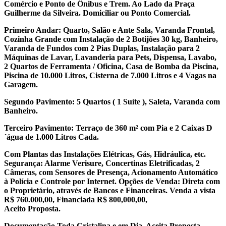
Comércio e Ponto de Ônibus e Trem. Ao Lado da Praça
Guilherme da Silveira. Domiciliar ou Ponto Comercial.
Primeiro Andar: Quarto, Salão e Ante Sala, Varanda Frontal,
Cozinha Grande com Instalação de 2 Botijões 30 kg, Banheiro,
Varanda de Fundos com 2 Pias Duplas, Instalação para 2
Máquinas de Lavar, Lavanderia para Pets, Dispensa, Lavabo,
2 Quartos de Ferramenta / Oficina, Casa de Bomba da Piscina,
Piscina de 10.000 Litros, Cisterna de 7.000 Litros e 4 Vagas na
Garagem.
Segundo Pavimento: 5 Quartos ( 1 Suíte ), Saleta, Varanda com
Banheiro.
Terceiro Pavimento: Terraço de 360 m² com Pia e 2 Caixas D
´água de 1.000 Litros Cada.
Com Plantas das Instalações Elétricas, Gás, Hidráulica, etc.
Segurança: Alarme Verisure, Concertinas Eletrificadas, 2
Câmeras, com Sensores de Presença, Acionamento Automático
à Polícia e Controle por Internet. Opções de Venda: Direta com
o Proprietário, através de Bancos e Financeiras. Venda a vista
R$ 760.000,00, Financiada R$ 800,000,00,
Aceito Proposta.
Documentação Toda Cristalina e em Dia. Aceita Proposta.