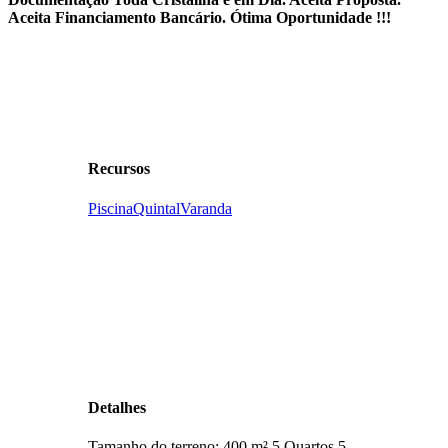
Aceita Financiamento Bancário. Ótima Oportunidade !!!
Recursos
Piscina
Quintal
Varanda
Detalhes
Tamanho do terreno:
400 m²
5
Quartos
5