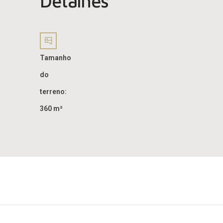
Detalhes
Tamanho
do
terreno:
360 m²