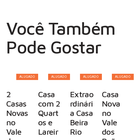
Você Também
Pode Gostar
ALUGADO
ALUGADO
ALUGADO
ALUGADO
2
Casa
Extrao
Casa
Casas
com 2
rdinári
Nova
Novas
Quart
a Casa
no
no
os e
Beira
Vale
Vale
Lareir
Rio
dos