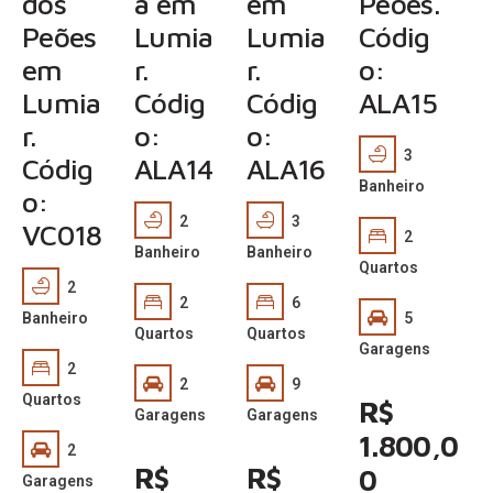
dos
a em
em
Peões.
Peões
Lumia
Lumia
Códig
em
r.
r.
o:
Lumia
Códig
Códig
ALA15
r.
o:
o:
3
Códig
ALA14
ALA16
Banheiro
o:
2
3
VC018
2
Banheiro
Banheiro
Quartos
2
2
6
Banheiro
5
Quartos
Quartos
Garagens
2
2
9
Quartos
R$
Garagens
Garagens
1.800,0
2
R$
R$
0
Garagens