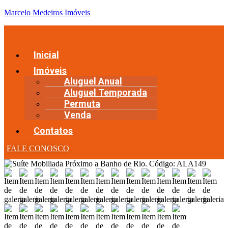
Marcelo Medeiros Imóveis
Inicial
Imóveis
Aluguel Anual
Aluguel Temporada
Permuta
Venda
Contatos
FALE CONOSCO