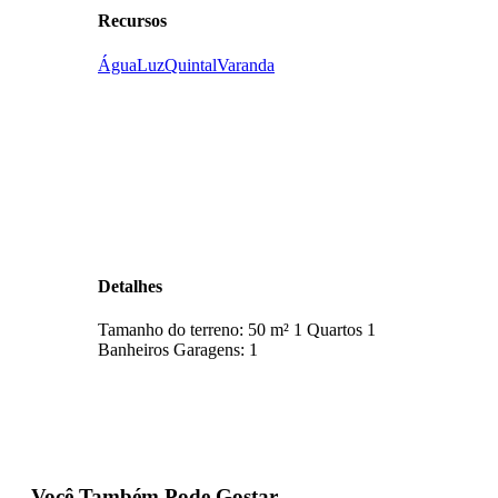
Recursos
Água
Luz
Quintal
Varanda
Detalhes
Tamanho do terreno:
50 m²
1
Quartos
1
Banheiros
Garagens:
1
Você Também Pode Gostar