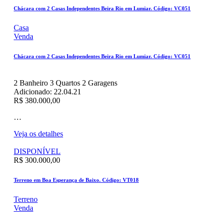
Chácara com 2 Casas Independentes Beira Rio em Lumiar. Código: VC051
Casa
Venda
Chácara com 2 Casas Independentes Beira Rio em Lumiar. Código: VC051
2
Banheiro
3
Quartos
2
Garagens
Adicionado:
22.04.21
R$ 380.000,00
…
Veja os detalhes
DISPONÍVEL
R$ 300.000,00
Terreno em Boa Esperança de Baixo. Código: VT018
Terreno
Venda