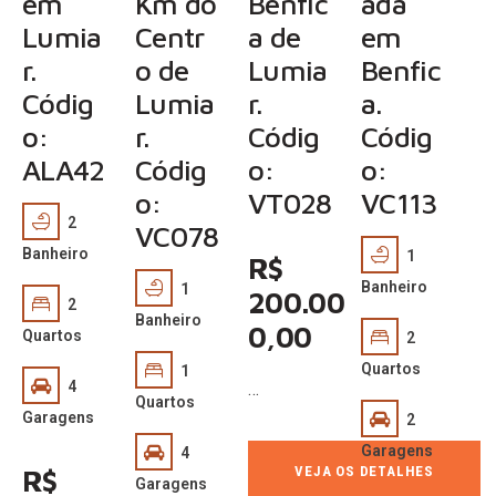
em
Km do
Benfic
ada
Lumia
Centr
a de
em
r.
o de
Lumia
Benfic
Códig
Lumia
r.
a.
o:
r.
Códig
Códig
ALA42
Códig
o:
o:
o:
VT028
VC113
2
VC078
Banheiro
1
R$
Banheiro
1
200.00
2
Banheiro
0,00
Quartos
2
Quartos
1
4
…
Quartos
Garagens
2
Garagens
4
VEJA OS DETALHES
R$
Garagens