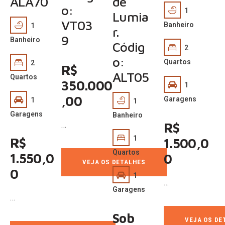
ALA70
de
o:
1
Lumia
VT03
Banheiro
1
r.
9
Banheiro
Códig
2
o:
Quartos
2
R$
ALT05
Quartos
350.000
1
,00
Garagens
1
1
Garagens
Banheiro
…
R$
1
R$
1.500,0
Quartos
1.550,0
0
VEJA OS DETALHES
0
1
…
Garagens
…
Sob
VEJA OS DE