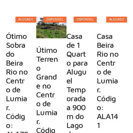
ALUGADO
DISPONÍVEL
DISPONÍVEL
ALUGADO
Ótimo
Casa
Casa
Sobra
de 1
Beira
Útimo
do
Quart
Rio no
Terren
Beira
o para
Centr
o
Rio no
Alugu
o de
Grand
Centr
el
Lumia
e no
o de
Temp
r.
Centr
Lumia
orada
Códig
o de
r.
a 900
o:
Lumia
Códig
m do
ALA14
r.
o:
Lago
1
Códig