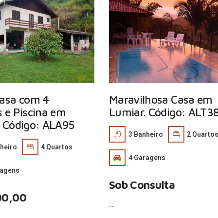
Casa com 4
Maravilhosa Casa em
 e Piscina em
Lumiar. Código: ALT3
. Código: ALA95
3
Banheiro
2
Quarto
heiro
4
Quartos
4
Garagens
agens
Sob Consulta
00,00
…