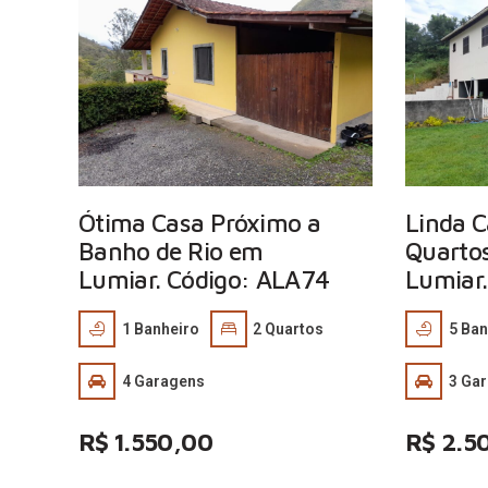
Ótima Casa Próximo a
Linda 
Banho de Rio em
Quartos
Lumiar. Código: ALA74
Lumiar
1
Banheiro
2
Quartos
5
Ban
4
Garagens
3
Gar
R$ 1.550,00
R$ 2.5
…
…